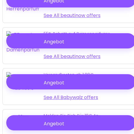
Angebot
See All beautinow offers
55% Rabatt auf Damenparfums
Angebot
See All beautinow offers
Versandkosten ab 1.99€
Angebot
See All Babywalz offers
Melden Sie Sich Für 10€ An
10€
Angebot