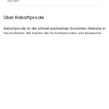
Über Rabattpro.de
Rabattpro.de ist die schnell wachsende Gutschein-Website in
Deutschland. Wir bieten die Gutscheincodes und Angebote
für die bekannten Marken von Deutschland. Unsere
professionellen Teams haben täglich Coupons aktualisiert
und getestet und fügen immer neue Coupons für Kunden
hinzu. Wir versuchen unser Bestes, um die maximalen Rabatte
auf Online-Shopping für Leute, die gerne kaufen, zu bieten.
Hilfreiche Links
Startseite
Datenschutz Bestimmungen
Impressum