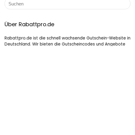
Über Rabattpro.de
Rabattpro.de ist die schnell wachsende Gutschein-Website in
Deutschland. Wir bieten die Gutscheincodes und Angebote
für die bekannten Marken von Deutschland. Unsere
professionellen Teams haben täglich Coupons aktualisiert
und getestet und fügen immer neue Coupons für Kunden
hinzu. Wir versuchen unser Bestes, um die maximalen Rabatte
auf Online-Shopping für Leute, die gerne kaufen, zu bieten.
Hilfreiche Links
Startseite
Datenschutz Bestimmungen