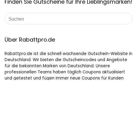
Finden Sie Gutscheine für Ihre Lieblingsmarken!
Über Rabattpro.de
Rabattpro.de ist die schnell wachsende Gutschein-Website in
Deutschland. Wir bieten die Gutscheincodes und Angebote
für die bekannten Marken von Deutschland. Unsere
professionellen Teams haben täglich Coupons aktualisiert
und getestet und fügen immer neue Coupons für Kunden
hinzu. Wir versuchen unser Bestes, um die maximalen Rabatte
auf Online-Shopping für Leute, die gerne kaufen, zu bieten.
Hilfreiche Links