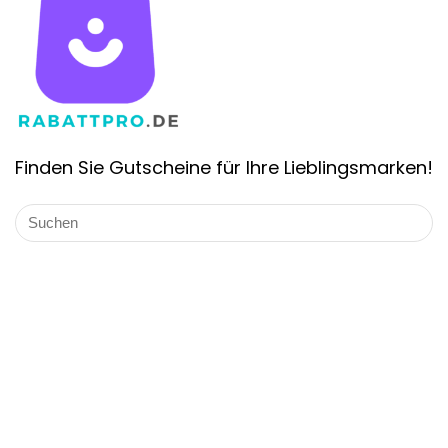
Finden Sie Gutscheine für Ihre Lieblingsmarken!
Über Rabattpro.de
Rabattpro.de ist die schnell wachsende Gutschein-Website in
Deutschland. Wir bieten die Gutscheincodes und Angebote
für die bekannten Marken von Deutschland. Unsere
professionellen Teams haben täglich Coupons aktualisiert
und getestet und fügen immer neue Coupons für Kunden
hinzu. Wir versuchen unser Bestes, um die maximalen Rabatte