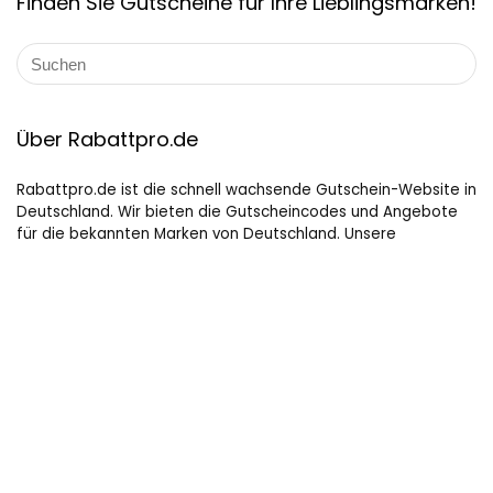
Finden Sie Gutscheine für Ihre Lieblingsmarken!
Über Rabattpro.de
Rabattpro.de ist die schnell wachsende Gutschein-Website in
Deutschland. Wir bieten die Gutscheincodes und Angebote
für die bekannten Marken von Deutschland. Unsere
professionellen Teams haben täglich Coupons aktualisiert
und getestet und fügen immer neue Coupons für Kunden
hinzu. Wir versuchen unser Bestes, um die maximalen Rabatte
auf Online-Shopping für Leute, die gerne kaufen, zu bieten.
Hilfreiche Links
Startseite