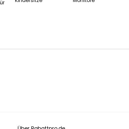
Kindersitze
Monitore
ür
Über Rabattpro.de